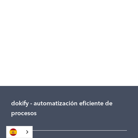
¿Qué significa ser Eficientes en
Compras?
Consigue ser más eficiente en tu departamento de
compras con un paque de proveedores más
estructurado y ordenado.
Leer más…
Hilario López
Ente secreto
March 19, 2025
dokify - automatización eficiente de
procesos