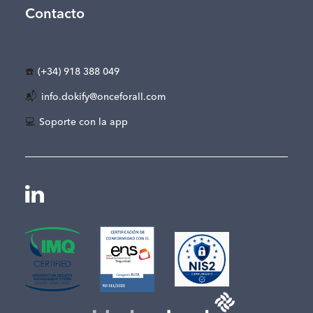
Contacto
☎️
(+34) 918 388 049
📬
info.dokify@onceforall.com
💻
Soporte con la app