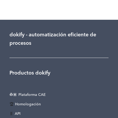
March 19, 2025
dokify - automatización eficiente de
procesos
Productos dokify
👷🏽
Plataforma CAE
🏆
Homologación
🧬
API