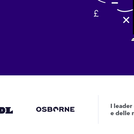
I leader
e delle 