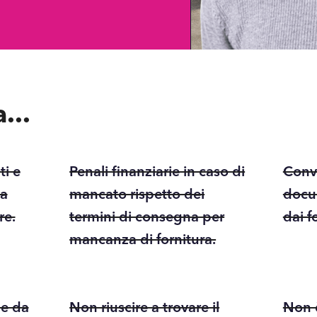
...
i e
Penali finanziarie in caso di
Conv
 a
mancato rispetto dei
docu
re.
termini di consegna per
dai fo
mancanza di fornitura.
 e da
Non riuscire a trovare il
Non 