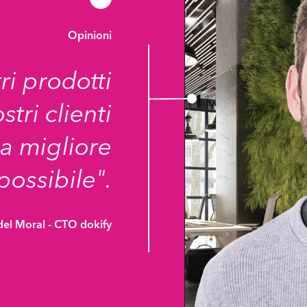
Opinioni
ri prodotti
stri clienti
la migliore
possibile".
del Moral - CTO dokify