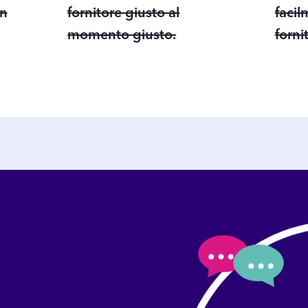
in
fornitore giusto al
facil
momento giusto.
fornit