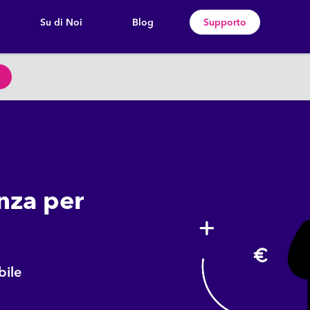
Su di Noi
Blog
Supporto
nza per
bile