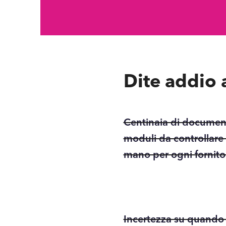
Dite addio a
Centinaia di document
moduli da controllare
mano per ogni fornito
Incertezza su quando