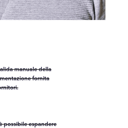
alida manuale della
mentazione fornita
rnitori.
è possibile espandere