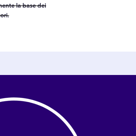
mente la base dei
ori.